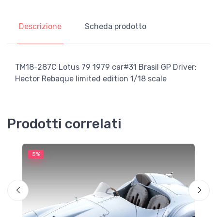
Descrizione
Scheda prodotto
TM18-287C Lotus 79 1979 car#31 Brasil GP Driver:
Hector Rebaque limited edition 1/18 scale
Prodotti correlati
5%
5
M
F