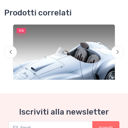
Prodotti correlati
5%
5
M
F
Iscriviti alla newsletter
Iscriviti