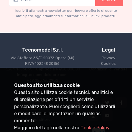
Mythos Collection 1-18
Ferrari 166 MM Abarth Metallic Silver Press
Iscriviti alla nostra newsletter per ricevere offerte di sconto
Version 1953 scala 1/18
anticipate, aggiornamenti e informazioni sui nuovi prodotti.
€227.05
€239.00
Tecnomodel S.r.l.
Legal
Via Staffora 35/E 20073 Opera (MI)
Privacy
P.IVA 10234820156
Cookies
REA MI1356865 - Cap. sociale €30.000,00
Condizioni di Vendita
info@tecnomodelstore.com
+39 0257602982
Questo sito utilizza cookie
Questo sito utilizza cookie tecnici, analitici e
di profilazione per offrirti un servizio
Informazioni
personalizzato. Puoi scegliere come utilizzarli
Spedizioni
e modificare le impostazioni in qualsiasi
Punti vendita
Diventa rivenditore
momento.
Maggiori dettagli nella nostra
Cookie Policy
.