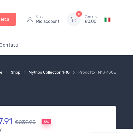
0
Ciao
Carrello
Cerca
Mio account
€
0,00
Contatti
e
Shop
Mythos Collection 1-18
Prodotto
TM18-188E
7.91
€239.90
5%
a)