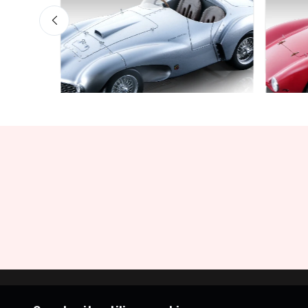
Mythos Collection 1-18
Mythos 
ss Red
Ferrari 166 MM Abarth Metallic
Ferra
Silver Press Version 1953 scala
1953
1/18
€227
€227.05
€239.00