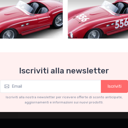
Collection 1-18
Mythos Collection 1-18
Iscriviti alla newsletter
ri 735S Autodromo Press
Ferrari 735S - 166 MM Spyde
Miglia 1954 car #556 Driver:
Graffenried - G. Parravicini
.91
€239.90
Iscriviti
€227.91
€239.90
Iscriviti alla nostra newsletter per ricevere offerte di sconto anticipate,
aggiornamenti e informazioni sui nuovi prodotti.