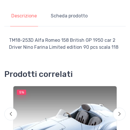
Descrizione
Scheda prodotto
TM18-253D Alfa Romeo 158 British GP 1950 car 2
Driver Nino Farina Limited edition 90 pcs scala 118
Prodotti correlati
5%
5
M
F