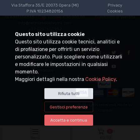
Via Staffora 35/E 20073 Opera (MI)
Privacy
P.IVA 10234820156
Cookies
REA MI1356865 - Cap. sociale €30.000,00
Condizioni di Vendita
info@tecnomodelstore.com
+39 0257602982
Questo sito utilizza cookie
Questo sito utilizza cookie tecnici, analitici e
di profilazione per offrirti un servizio
Informazioni
personalizzato. Puoi scegliere come utilizzarli
Spedizioni
e modificare le impostazioni in qualsiasi
Punti vendita
Diventa rivenditore
momento.
Maggiori dettagli nella nostra
Cookie Policy
.
Rifiuta tutti
© All rights reserved. Made by
Gestisci preferenze
Xtumble
Accetta e continua
0
Menu
€
0,00