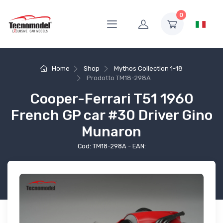
0
Home
Shop
Mythos Collection 1-18
Prodotto
TM18-298A
Cooper-Ferrari T51 1960
French GP car #30 Driver Gino
Munaron
Cod: TM18-298A - EAN: