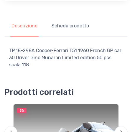
Descrizione
Scheda prodotto
TM18-298A Cooper-Ferrari T51 1960 French GP car
30 Driver Gino Munaron Limited edition 50 pcs
scala 118
Prodotti correlati
5%
5
M
F