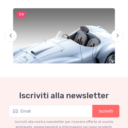
5%
5
M
F
Iscriviti alla newsletter
Iscriviti
Mythos Collection 1-18
Ferrari 166 MM Abarth Metallic Silver Press
Iscriviti alla nostra newsletter per ricevere offerte di sconto
Version 1953 scala 1/18
anticipate, aggiornamenti e informazioni sui nuovi prodotti.