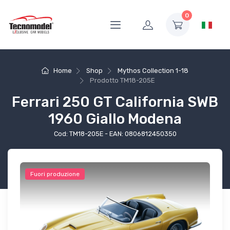
0
Home
Shop
Mythos Collection 1-18
Prodotto
TM18-205E
Ferrari 250 GT California SWB
1960 Giallo Modena
Cod: TM18-205E - EAN: 0806812450350
Fuori produzione