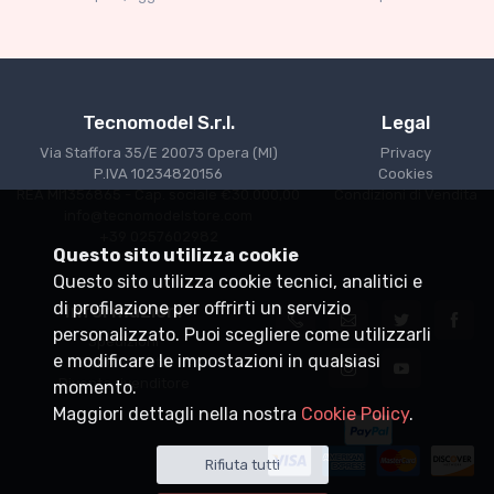
€227.05
€239.00
Tecnomodel S.r.l.
Legal
Via Staffora 35/E 20073 Opera (MI)
Privacy
P.IVA 10234820156
Cookies
REA MI1356865 - Cap. sociale €30.000,00
Condizioni di Vendita
info@tecnomodelstore.com
+39 0257602982
Questo sito utilizza cookie
Questo sito utilizza cookie tecnici, analitici e
di profilazione per offrirti un servizio
Informazioni
personalizzato. Puoi scegliere come utilizzarli
Spedizioni
e modificare le impostazioni in qualsiasi
Punti vendita
Diventa rivenditore
momento.
Maggiori dettagli nella nostra
Cookie Policy
.
Rifiuta tutti