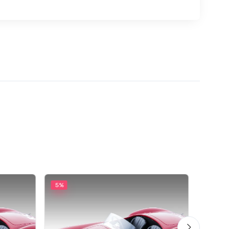
5%
5%