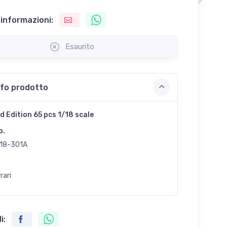
 informazioni:
Esaurito
nfo prodotto
d Edition 65 pcs 1/18 scale
o.
18-301A
rari
i: