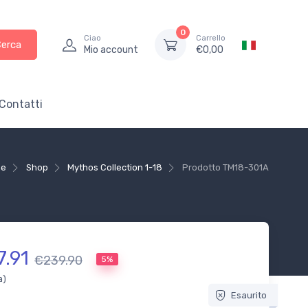
0
Ciao
Carrello
Cerca
Mio account
€
0,00
Contatti
me
Shop
Mythos Collection 1-18
Prodotto
TM18-301A
7.91
€239.90
5%
a)
Esaurito