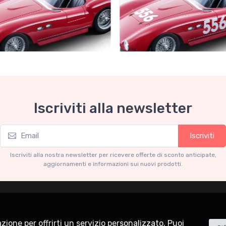
Collection 1-18
Mythos Collection 1-18
Iscriviti alla newsletter
ri 735S Autodromo Press
Ferrari 735S - 166 MM Spyde
Miglia 1954 car #556 Driver:
Graffenried - G. Parravicini
.91
€239.90
Iscriviti
€227.91
€239.90
Iscriviti alla nostra newsletter per ricevere offerte di sconto anticipate,
aggiornamenti e informazioni sui nuovi prodotti.
Informazioni
lazione per offrirti un servizio personalizzato. Puoi