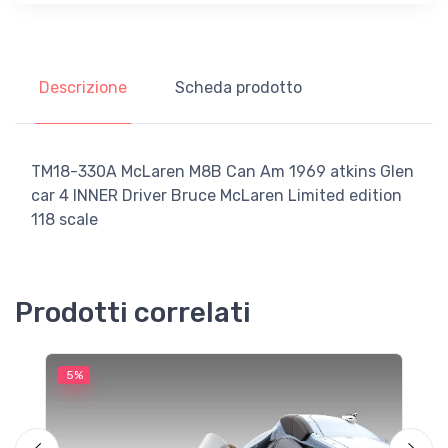
Descrizione
Scheda prodotto
TM18-330A McLaren M8B Can Am 1969 atkins Glen
car 4 INNER Driver Bruce McLaren Limited edition
118 scale
Prodotti correlati
5%
5
M
F