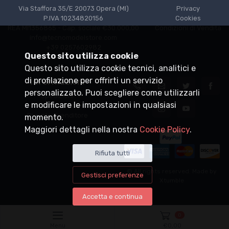
Via Staffora 35/E 20073 Opera (MI)
Privacy
P.IVA 10234820156
Cookies
REA MI1356865 - Cap. sociale €30.000,00
Condizioni di Vendita
info@tecnomodelstore.com
+39 0257602982
Questo sito utilizza cookie
Questo sito utilizza cookie tecnici, analitici e
di profilazione per offrirti un servizio
Informazioni
personalizzato. Puoi scegliere come utilizzarli
Spedizioni
e modificare le impostazioni in qualsiasi
Punti vendita
Diventa rivenditore
momento.
Maggiori dettagli nella nostra
Cookie Policy
.
Rifiuta tutti
© All rights reserved. Made by
Gestisci preferenze
Xtumble
Accetta e continua
0
Menu
€
0,00