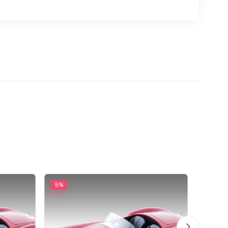
5%
5%