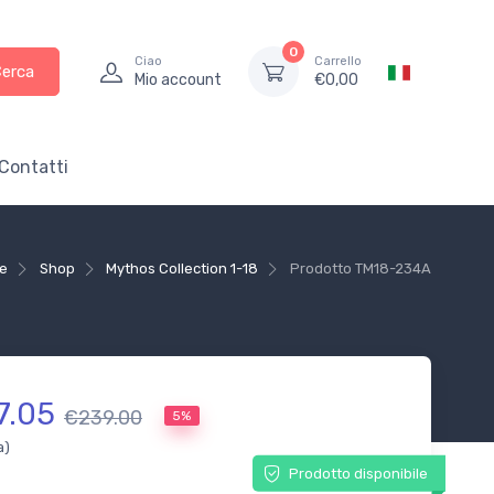
0
Ciao
Carrello
Cerca
Mio account
€
0,00
Contatti
e
Shop
Mythos Collection 1-18
Prodotto
TM18-234A
7.05
€239.00
5%
a)
Prodotto disponibile