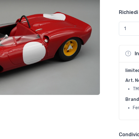
Richiedi
I
limite
Art. N
TM
Brand
Fer
Condivid