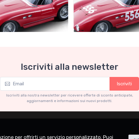
Collection 1-18
Mythos Collection 1-18
Iscriviti alla newsletter
ri 735S Autodromo Press
Ferrari 735S - 166 MM Spyde
Miglia 1954 car #556 Driver:
Graffenried - G. Parravicini
.91
€239.90
Iscriviti
€227.91
€239.90
Iscriviti alla nostra newsletter per ricevere offerte di sconto anticipate,
aggiornamenti e informazioni sui nuovi prodotti.
Informazioni
lazione per offrirti un servizio personalizzato. Puoi