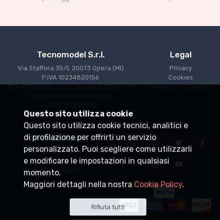
€227.05
€239.00
Tecnomodel S.r.l.
Legal
Via Staffora 35/E 20073 Opera (MI)
Privacy
P.IVA 10234820156
Cookies
REA MI1356865 - Cap. sociale €30.000,00
Condizioni di Vendita
info@tecnomodelstore.com
+39 0257602982
Questo sito utilizza cookie
Questo sito utilizza cookie tecnici, analitici e
di profilazione per offrirti un servizio
Informazioni
personalizzato. Puoi scegliere come utilizzarli
Spedizioni
e modificare le impostazioni in qualsiasi
Punti vendita
Diventa rivenditore
momento.
Maggiori dettagli nella nostra
Cookie Policy
.
Rifiuta tutti