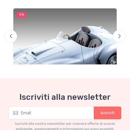
5%
5
M
F
Iscriviti alla newsletter
Iscriviti
Mythos Collection 1-18
Ferrari 166 MM Abarth Metallic Silver Press
Iscriviti alla nostra newsletter per ricevere offerte di sconto
Version 1953 scala 1/18
anticipate, aggiornamenti e informazioni sui nuovi prodotti.