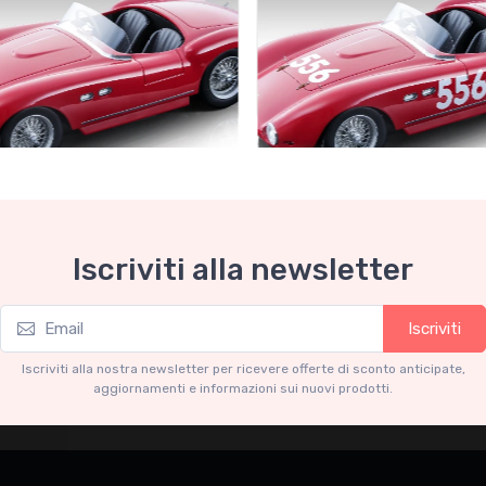
Collection 1-18
Mythos Collection 1-18
Iscriviti alla newsletter
ri 735S Autodromo Press
Ferrari 735S - 166 MM Spyde
Miglia 1954 car #556 Driver:
Graffenried - G. Parravicini
.91
€239.90
Iscriviti
€227.91
€239.90
Iscriviti alla nostra newsletter per ricevere offerte di sconto anticipate,
aggiornamenti e informazioni sui nuovi prodotti.