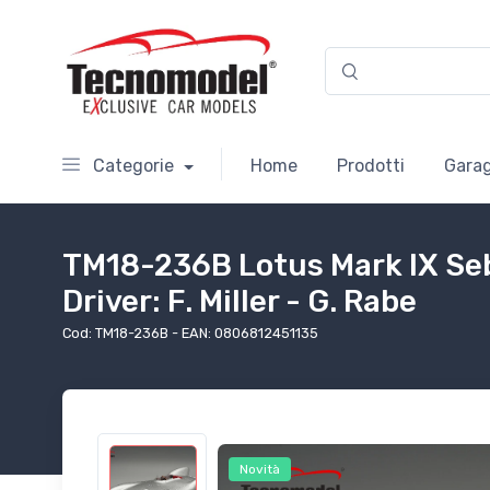
Categorie
Home
Prodotti
Garag
TM18-236B Lotus Mark IX Seb
Driver: F. Miller - G. Rabe
Cod: TM18-236B - EAN: 0806812451135
Novità