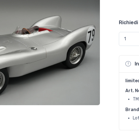
Richiedi
I
limite
Art. N
TM
Brand
Lo