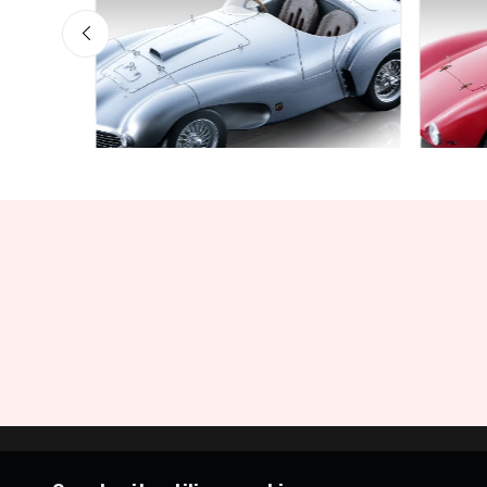
Mythos Collection 1-18
Mythos 
ss Red
Ferrari 166 MM Abarth Metallic
Ferra
Silver Press Version 1953 scala
1953
1/18
€227
€227.05
€239.00