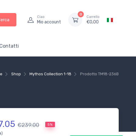
0
Ciao
Carrello
Cerca
Mio account
€
0,00
Contatti
e
Shop
Mythos Collection 1-18
Prodotto
TM18-236B
7.05
€239.00
5%
a)