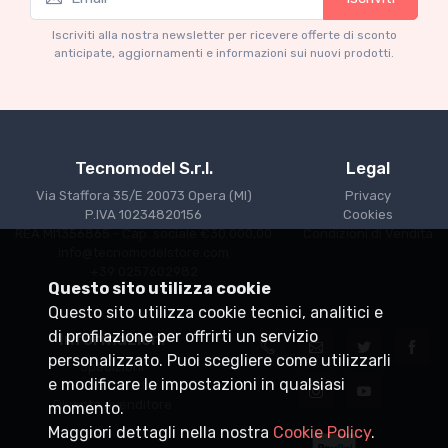
Mythos Collection 1-18
M
Ferrari 166 MM Abarth Metallic Silver Press
F
Iscriviti alla nostra newsletter per ricevere offerte di sconto
Version 1953 scala 1/18
anticipate, aggiornamenti e informazioni sui nuovi prodotti.
€227.05
€239.00
Tecnomodel S.r.l.
Legal
Via Staffora 35/E 20073 Opera (MI)
Privacy
P.IVA 10234820156
Cookies
REA MI1356865 - Cap. sociale €30.000,00
Condizioni di Vendita
info@tecnomodelstore.com
+39 0257602982
Questo sito utilizza cookie
Questo sito utilizza cookie tecnici, analitici e
di profilazione per offrirti un servizio
Informazioni
personalizzato. Puoi scegliere come utilizzarli
Spedizioni
e modificare le impostazioni in qualsiasi
Punti vendita
Diventa rivenditore
momento.
Maggiori dettagli nella nostra
Cookie Policy
.