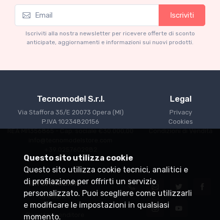
Iscriviti
Mythos Collection 1-18
M
Ferrari 166 MM Abarth Metallic Silver Press
F
Iscriviti alla nostra newsletter per ricevere offerte di sconto
Version 1953 scala 1/18
anticipate, aggiornamenti e informazioni sui nuovi prodotti.
€227.05
€239.00
Tecnomodel S.r.l.
Legal
Via Staffora 35/E 20073 Opera (MI)
Privacy
P.IVA 10234820156
Cookies
REA MI1356865 - Cap. sociale €30.000,00
Condizioni di Vendita
info@tecnomodelstore.com
+39 0257602982
Questo sito utilizza cookie
Questo sito utilizza cookie tecnici, analitici e
di profilazione per offrirti un servizio
Informazioni
personalizzato. Puoi scegliere come utilizzarli
Spedizioni
e modificare le impostazioni in qualsiasi
Punti vendita
Diventa rivenditore
momento.