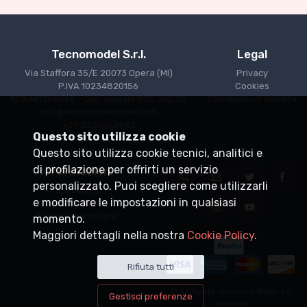
Tecnomodel S.r.l.
Legal
Via Staffora 35/E 20073 Opera (MI)
Privacy
P.IVA 10234820156
Cookies
REA MI1356865 - Cap. sociale €30.000,00
Condizioni di Vendita
info@tecnomodelstore.com
+39 0257602982
Questo sito utilizza cookie
Questo sito utilizza cookie tecnici, analitici e
di profilazione per offrirti un servizio
Informazioni
personalizzato. Puoi scegliere come utilizzarli
Spedizioni
e modificare le impostazioni in qualsiasi
Punti vendita
Diventa rivenditore
momento.
Maggiori dettagli nella nostra
Cookie Policy
.
Rifiuta tutti
© All rights reserved. Made by
Gestisci preferenze
Xtumble