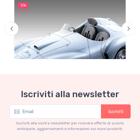
5%
5
Iscriviti alla newsletter
Iscriviti
Mythos Collection 1-18
M
Ferrari 166 MM Abarth Metallic Silver Press
F
Iscriviti alla nostra newsletter per ricevere offerte di sconto
Version 1953 scala 1/18
anticipate, aggiornamenti e informazioni sui nuovi prodotti.
€227.05
€239.00