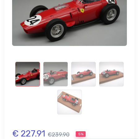
€ 227.91
€239.90
5%