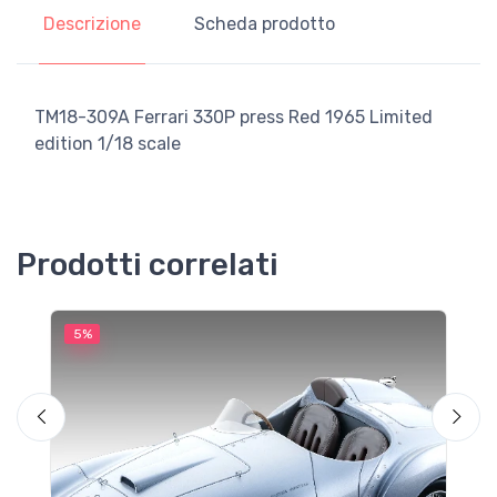
Descrizione
Scheda prodotto
TM18-309A Ferrari 330P press Red 1965 Limited
edition 1/18 scale
Prodotti correlati
5%
5
M
F