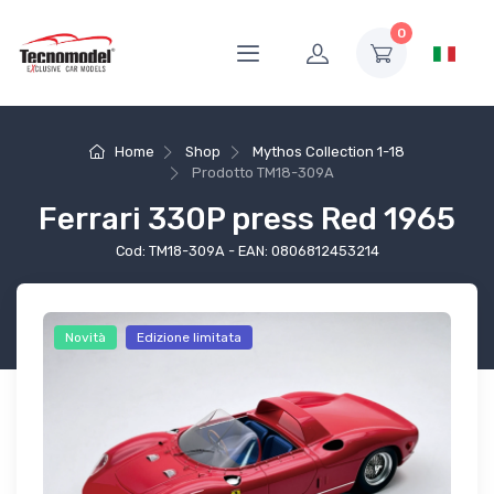
0
Home
Shop
Mythos Collection 1-18
Prodotto
TM18-309A
Ferrari 330P press Red 1965
Cod: TM18-309A - EAN: 0806812453214
Novità
Edizione limitata