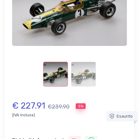
€ 227.91
€239.90
5%
(IVA inclusa)
Esaurito