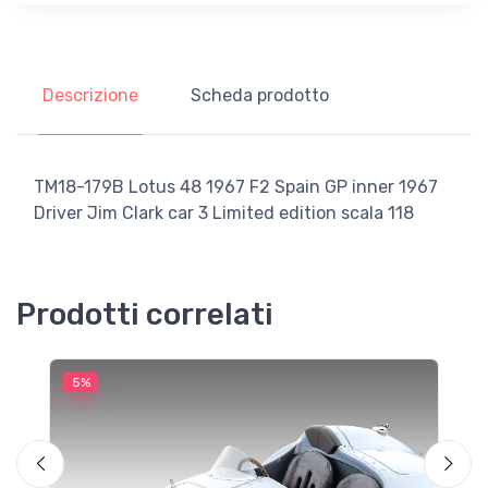
Descrizione
Scheda prodotto
TM18-179B Lotus 48 1967 F2 Spain GP inner 1967
Driver Jim Clark car 3 Limited edition scala 118
Prodotti correlati
5%
5
M
F