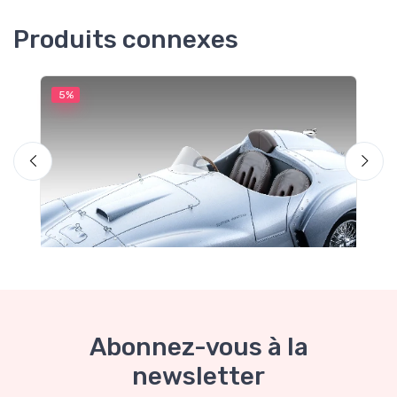
Produits connexes
5%
5
M
F
Abonnez-vous à la
newsletter