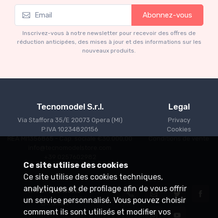
Mythos Collection 1-18
Abonnez-vous
Ferrari 166 MM Abarth Metallic Silver Press
Version 1953 scala 1/18
Inscrivez-vous à notre newsletter pour recevoir des offres de
€227.05
€239.00
réduction anticipées, des mises à jour et des informations sur les
nouveaux produits.
Tecnomodel S.r.l.
Legal
Via Staffora 35/E 20073 Opera (MI)
Privacy
P.IVA 10234820156
Cookies
REA MI1356865 - Cap. sociale €30.000,00
Conditions de vente
info@tecnomodelstore.com
+39 0257602982
Ce site utilise des cookies
Ce site utilise des cookies techniques,
analytiques et de profilage afin de vous offrir
Informations
un service personnalisé. Vous pouvez choisir
Livraison
comment ils sont utilisés et modifier vos
Points de vente